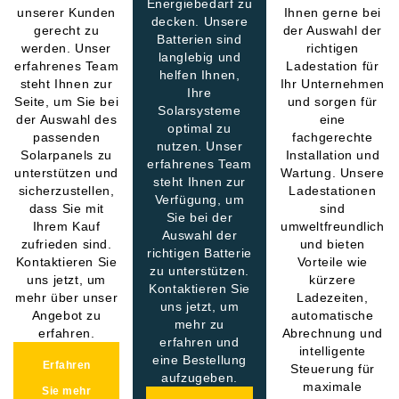
Energiebedarf zu
unserer Kunden
Ihnen gerne bei
decken. Unsere
gerecht zu
der Auswahl der
Batterien sind
werden. Unser
richtigen
langlebig und
erfahrenes Team
Ladestation für
helfen Ihnen,
steht Ihnen zur
Ihr Unternehmen
Ihre
Seite, um Sie bei
und sorgen für
Solarsysteme
der Auswahl des
eine
optimal zu
passenden
fachgerechte
nutzen. Unser
Solarpanels zu
Installation und
erfahrenes Team
unterstützen und
Wartung. Unsere
steht Ihnen zur
sicherzustellen,
Ladestationen
Verfügung, um
dass Sie mit
sind
Sie bei der
Ihrem Kauf
umweltfreundlich
Auswahl der
zufrieden sind.
und bieten
richtigen Batterie
Kontaktieren Sie
Vorteile wie
zu unterstützen.
uns jetzt, um
kürzere
Kontaktieren Sie
mehr über unser
Ladezeiten,
uns jetzt, um
Angebot zu
automatische
mehr zu
erfahren.
Abrechnung und
erfahren und
intelligente
eine Bestellung
Erfahren
Steuerung für
aufzugeben.
maximale
Sie mehr