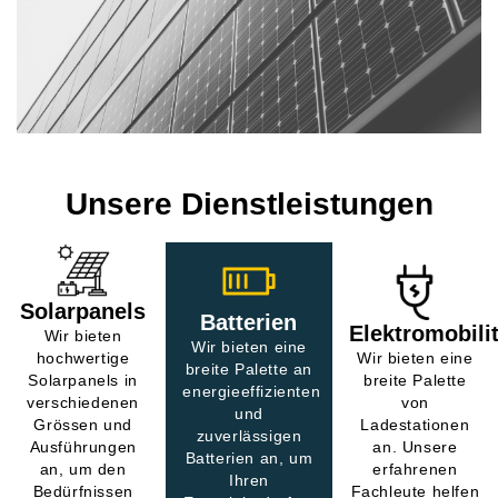
Unsere Dienstleistungen
Solarpanels
Batterien
Elektromobilit
Wir bieten
Wir bieten eine
hochwertige
Wir bieten eine
breite Palette an
Solarpanels in
breite Palette
energieeffizienten
verschiedenen
von
und
Grössen und
Ladestationen
zuverlässigen
Ausführungen
an. Unsere
Batterien an, um
an, um den
erfahrenen
Ihren
Bedürfnissen
Fachleute helfen